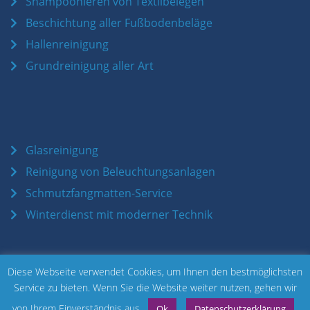
Shampoonieren von Textilbelegen
Beschichtung aller Fußbodenbeläge
Hallenreinigung
Grundreinigung aller Art
Glasreinigung
Reinigung von Beleuchtungsanlagen
Schmutzfangmatten-Service
Winterdienst mit moderner Technik
Diese Webseite verwendet Cookies, um Ihnen den bestmöglichsten
Design und Umsetzung
w3u.one
Service zu bieten. Wenn Sie die Website weiter nutzen, gehen wir
von Ihrem Einverständnis aus.
Ok
Datenschutzerklärung